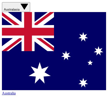
Australasia
Australia