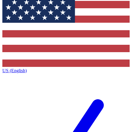
US (English)