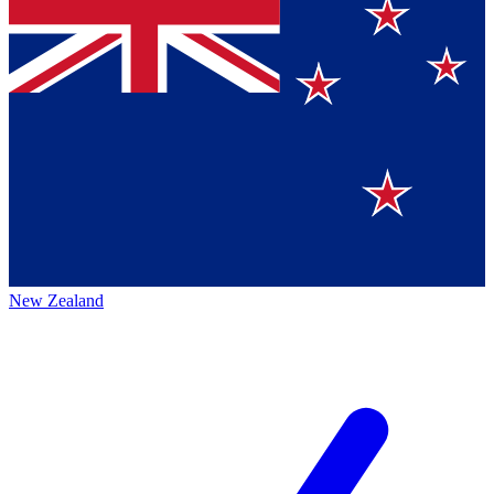
New Zealand