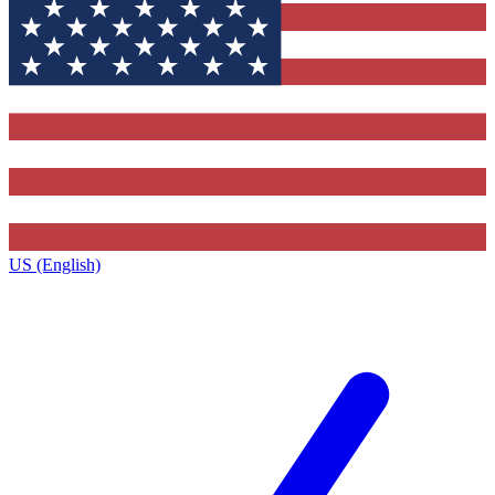
US (English)