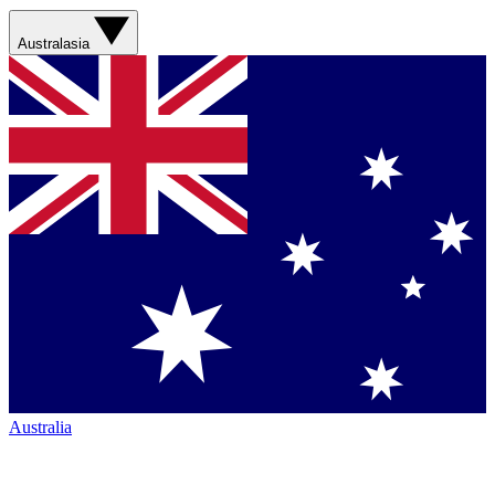
Australasia
Australia