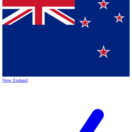
New Zealand