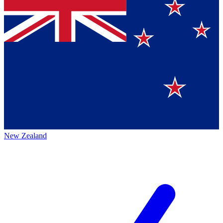
New Zealand