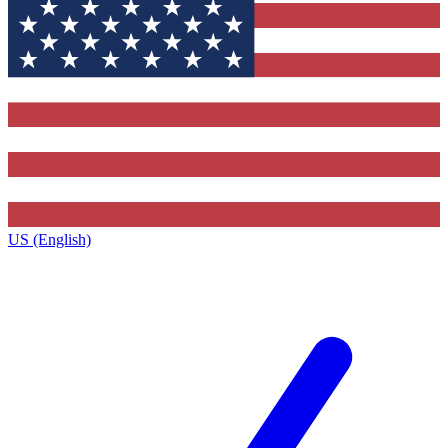
US (English)