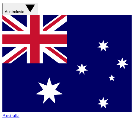
Australasia
Australia