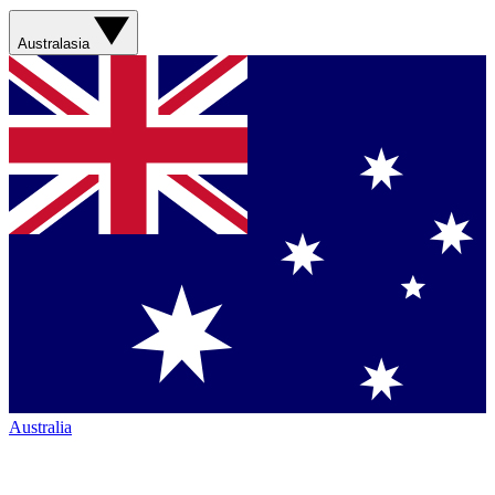
Australasia
Australia