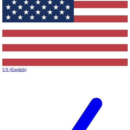
US (English)