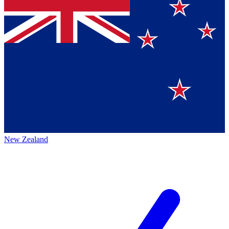
New Zealand