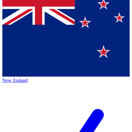
New Zealand