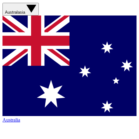
Australasia
Australia