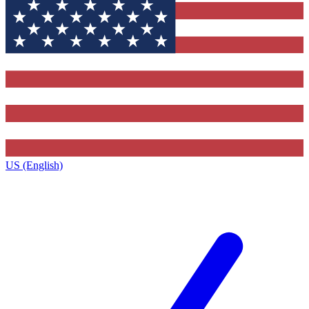
US (English)