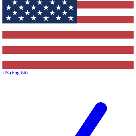
US (English)