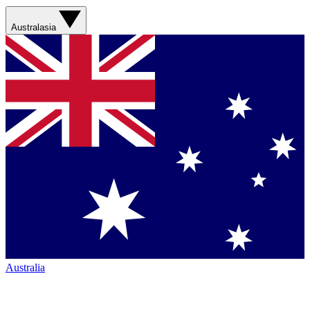
Australasia
Australia