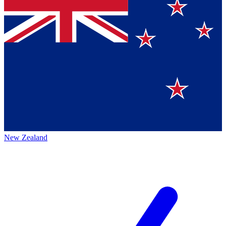
New Zealand