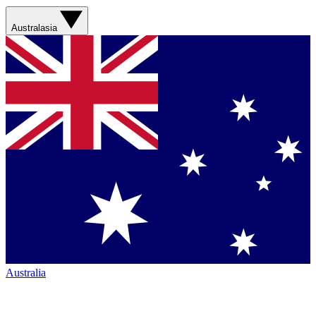
Australasia
Australia