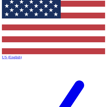
US (English)