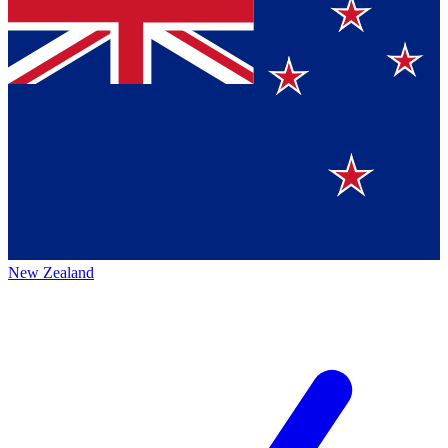
New Zealand