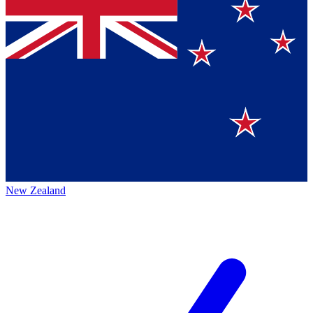
New Zealand