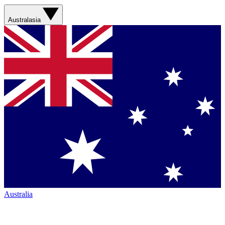
Australasia
Australia