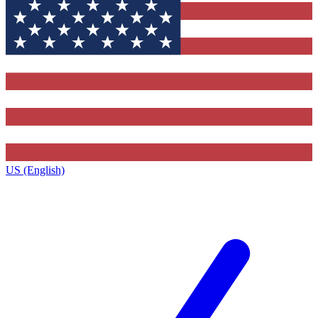
US (English)