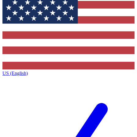
US (English)