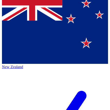
New Zealand