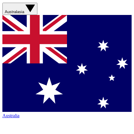
Australasia
Australia