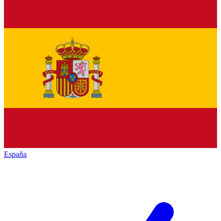
España