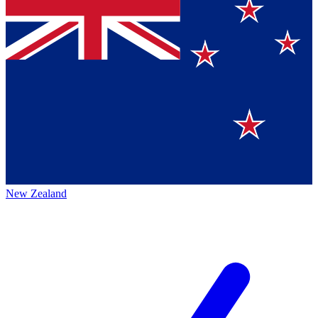
New Zealand