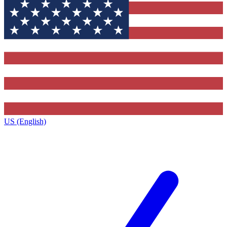
US (English)