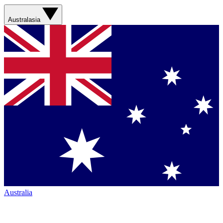
Australasia
Australia