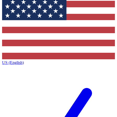
US (English)