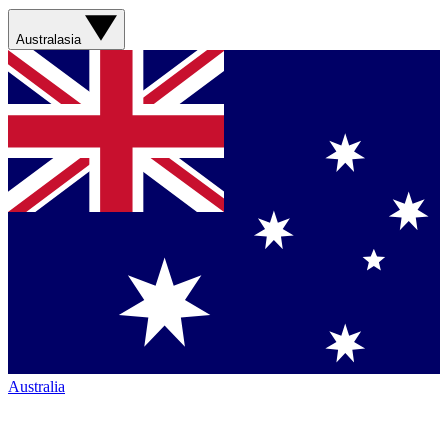
Australasia
Australia