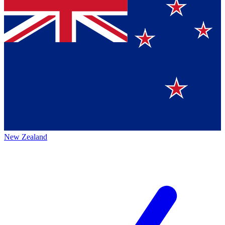
New Zealand