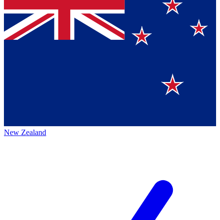
New Zealand