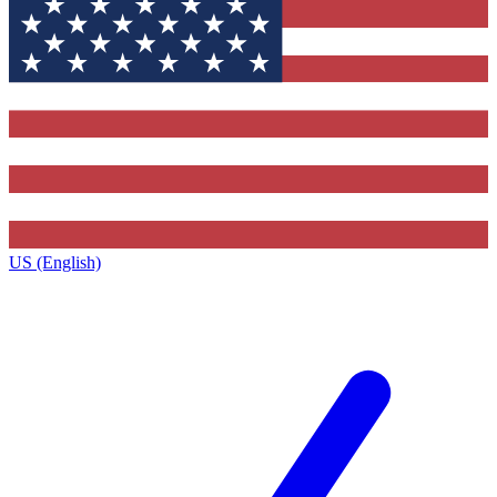
US (English)