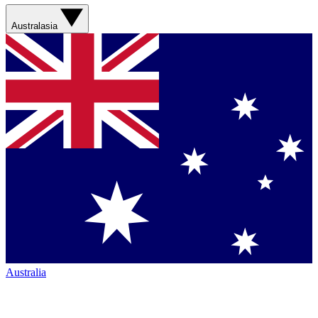
Australasia
Australia