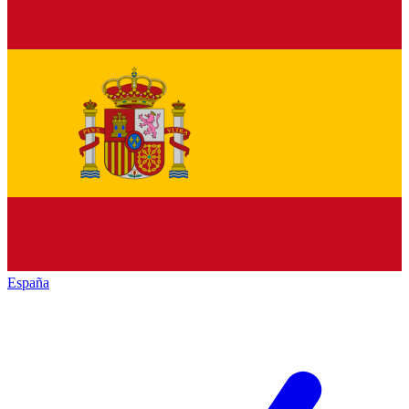
España