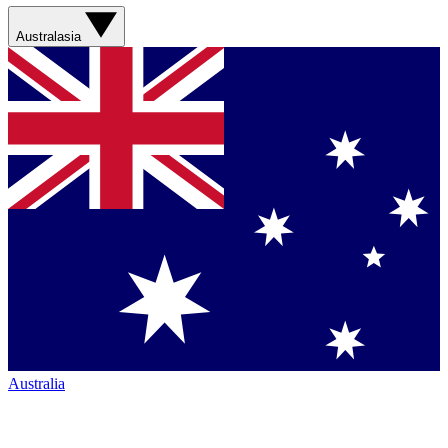
Australasia
Australia