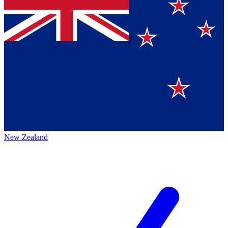
New Zealand