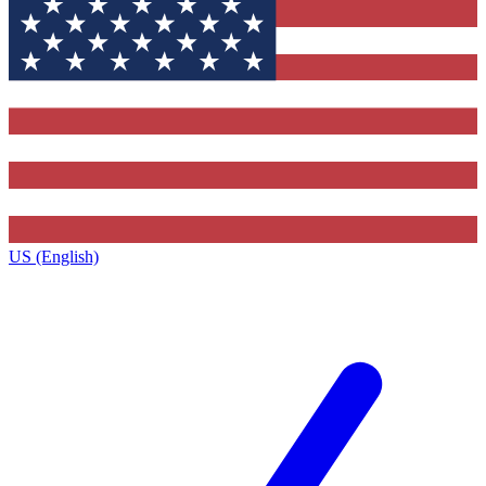
US (English)