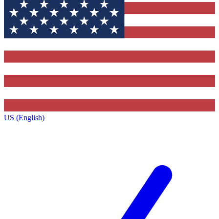
US (English)