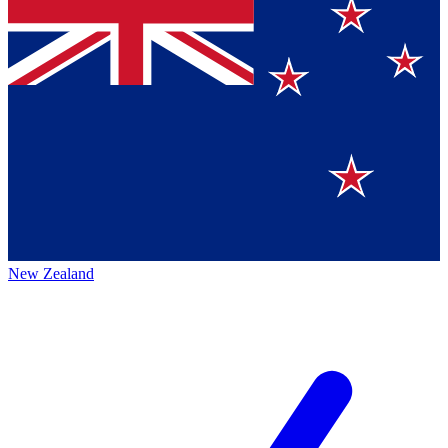
New Zealand