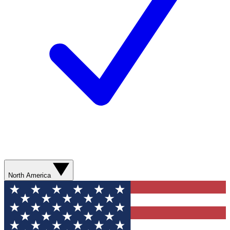
North America