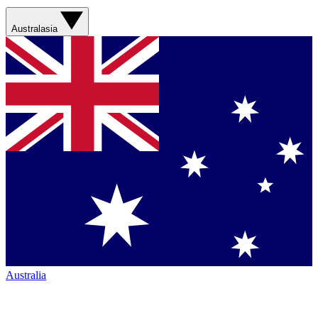
Australasia
Australia