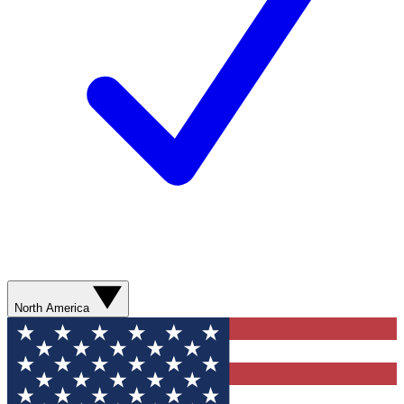
North America