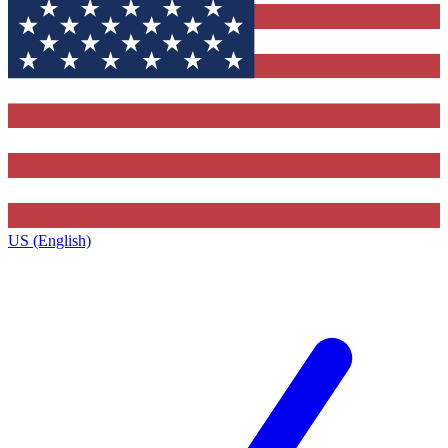
US (English)