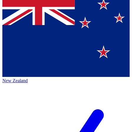
New Zealand