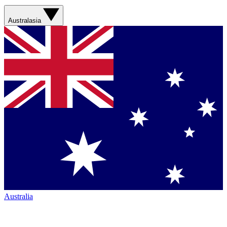
Australasia
Australia