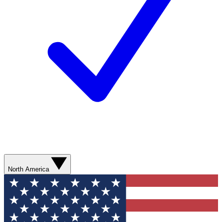
North America