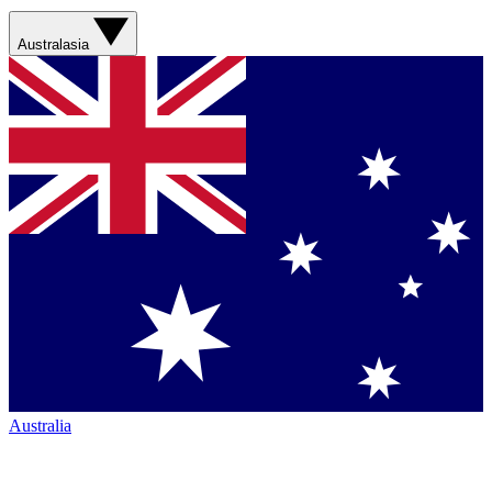
Australasia
Australia