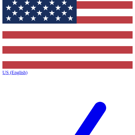
US (English)