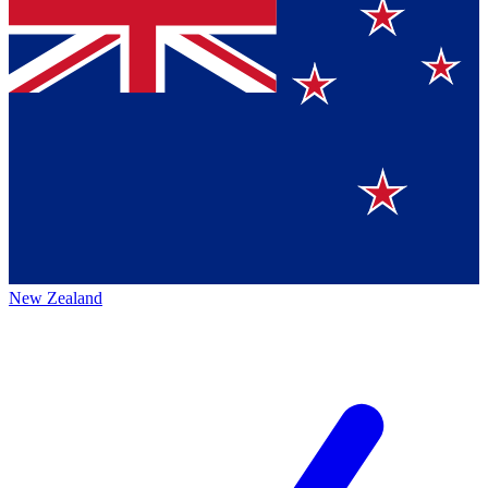
New Zealand