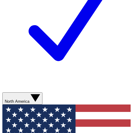
North America