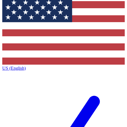
US (English)