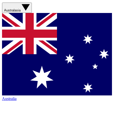
Australasia
Australia