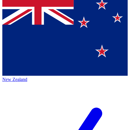
New Zealand