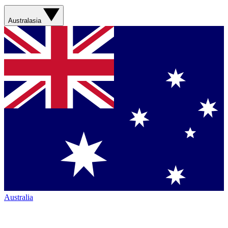
Australasia
Australia