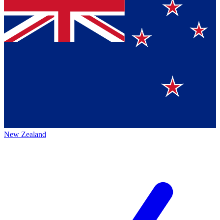
New Zealand