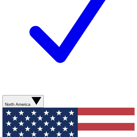
North America