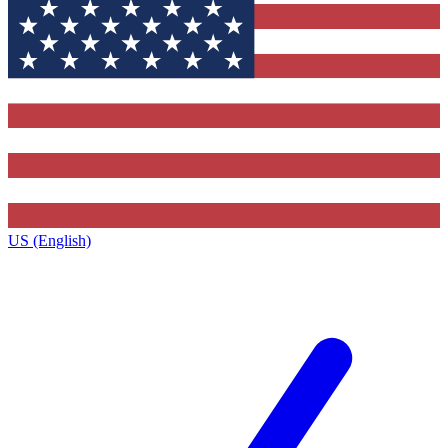
US (English)