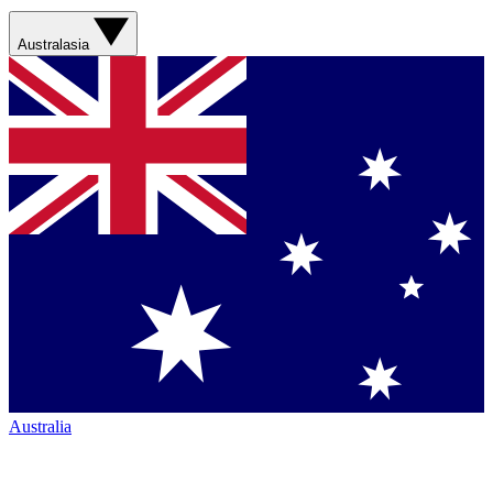
Australasia
Australia