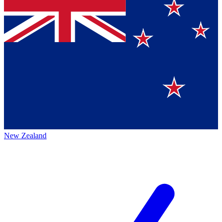
New Zealand