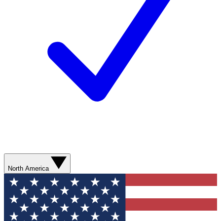
North America