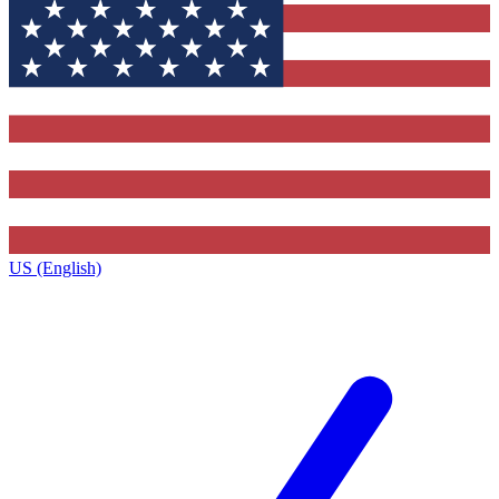
US (English)