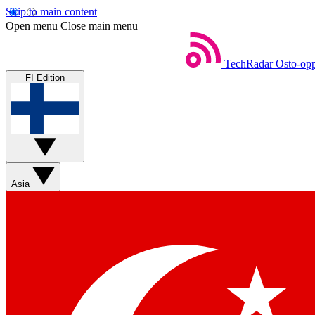
Skip to main content
Open menu
Close main menu
TechRadar
Osto-opp
FI Edition
Asia