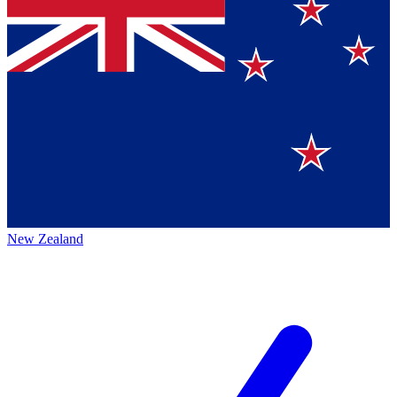
New Zealand