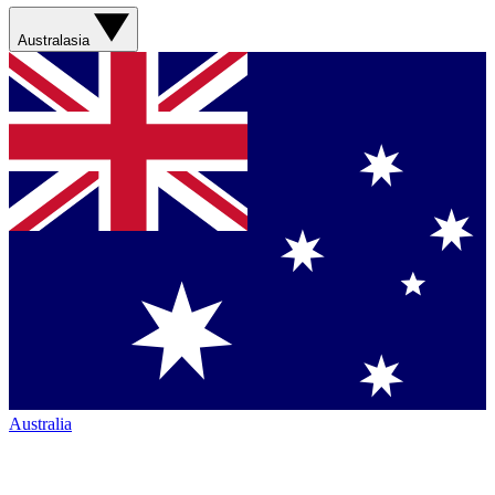
Australasia
Australia