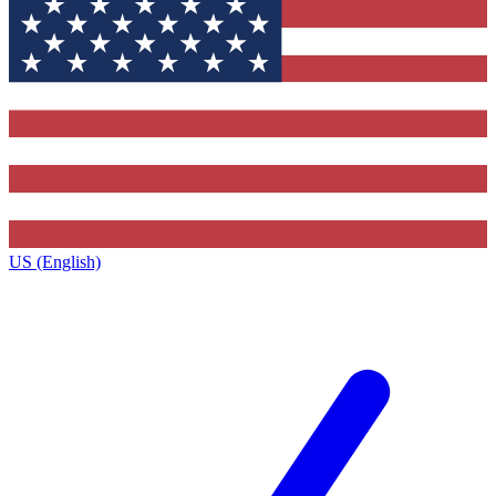
US (English)