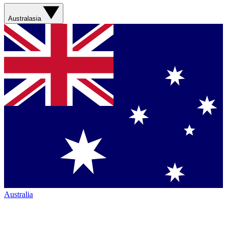
Australasia
Australia