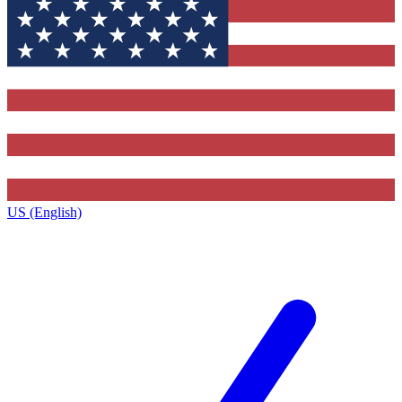
US (English)