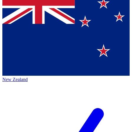
New Zealand