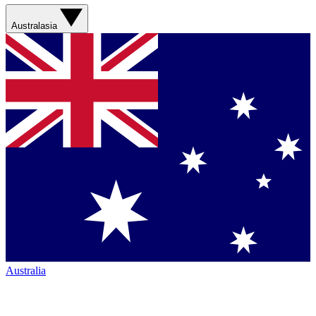
Australasia
Australia