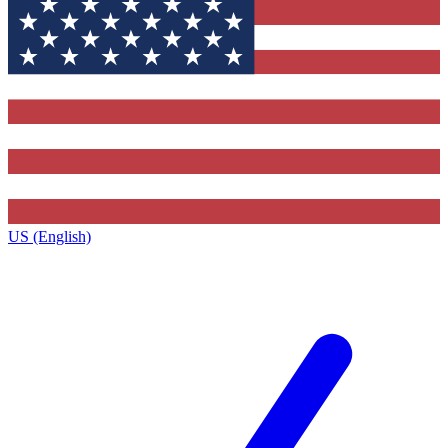
US (English)