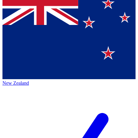
New Zealand