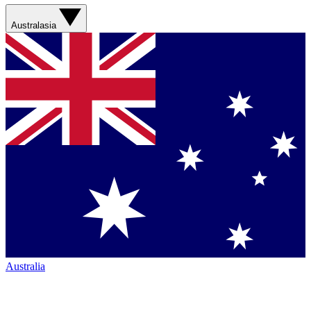
Australasia
Australia