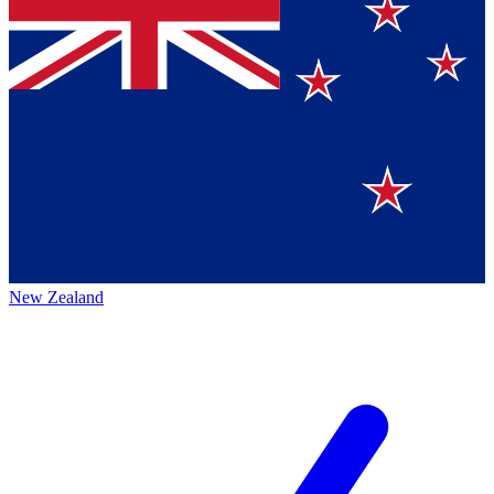
New Zealand