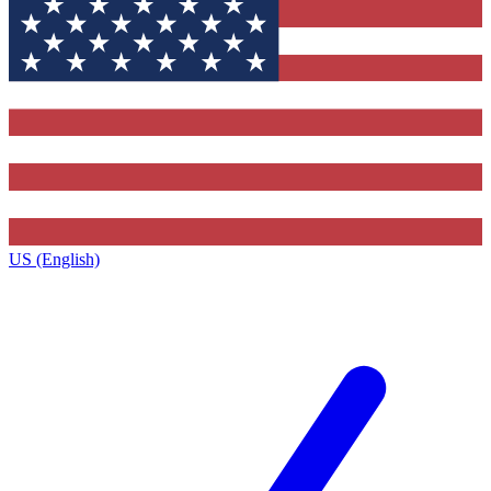
US (English)