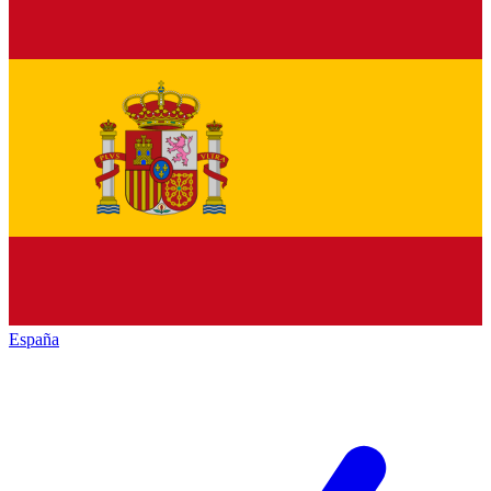
España