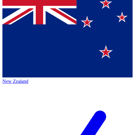
New Zealand