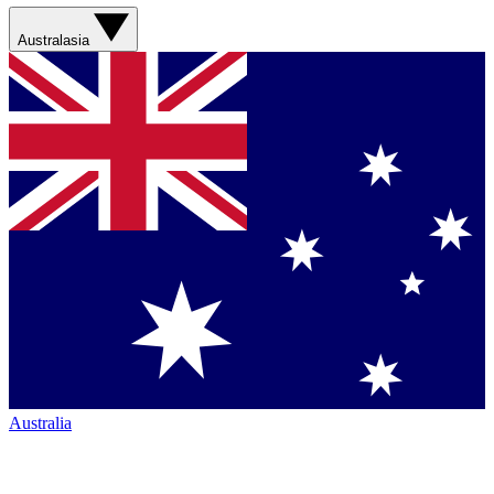
Australasia
Australia