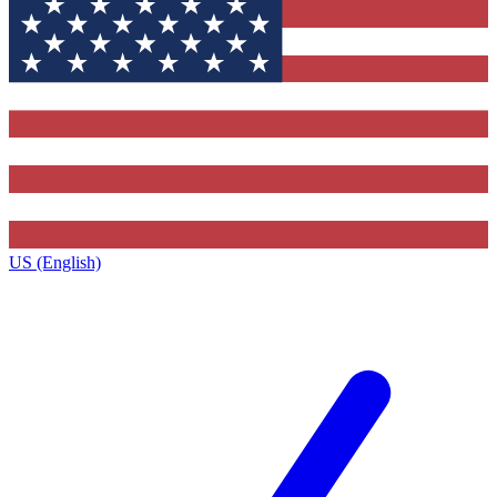
US (English)