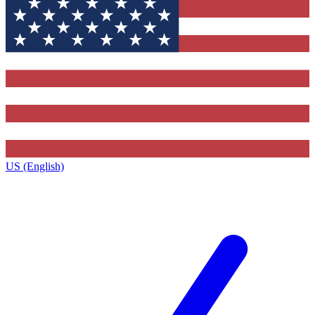
US (English)