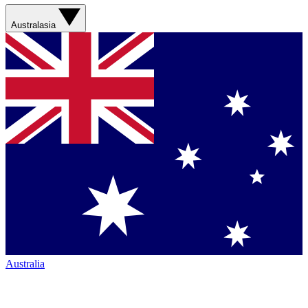
Australasia
Australia