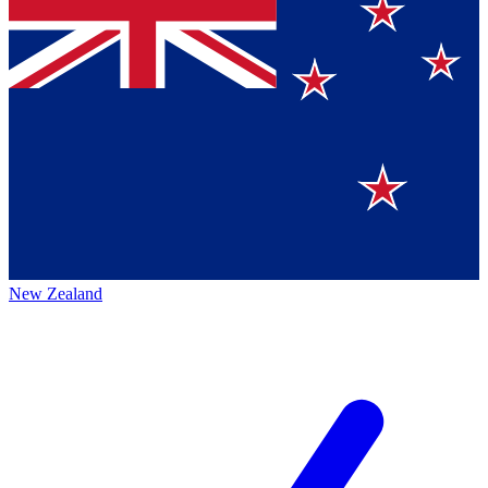
New Zealand