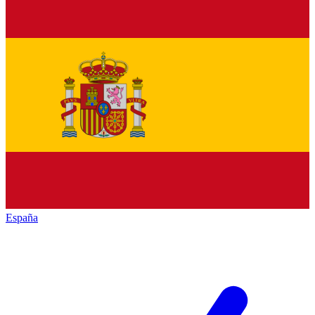
España