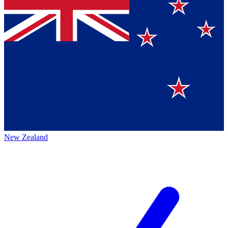
New Zealand