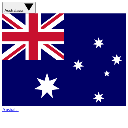
Australasia
Australia