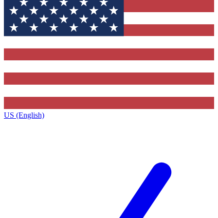
US (English)