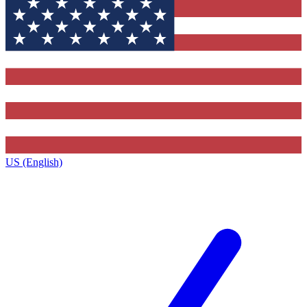
US (English)