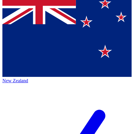
New Zealand