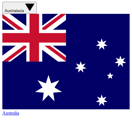
Australasia
Australia