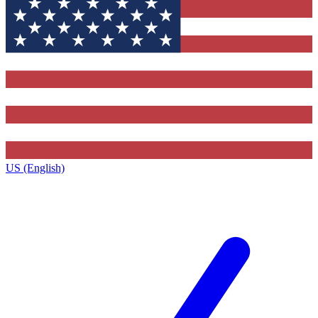
US (English)