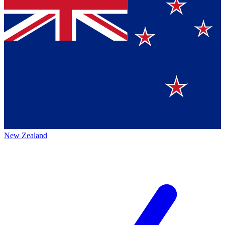
New Zealand