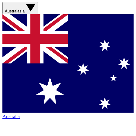
Australasia
Australia