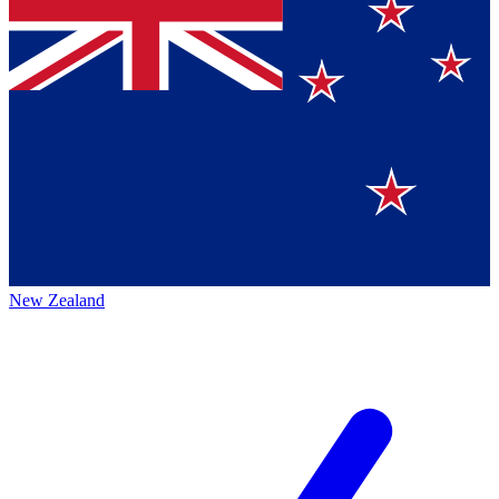
New Zealand