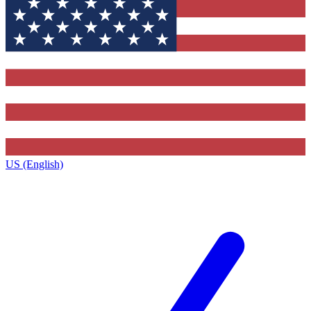
US (English)