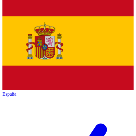
España