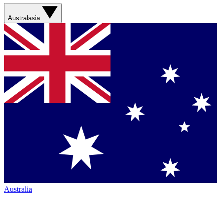
Australasia
Australia