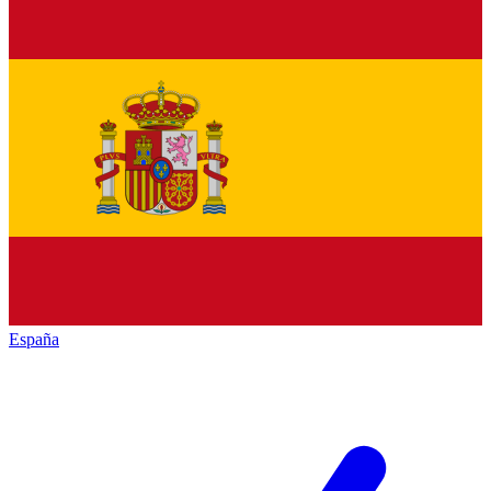
España