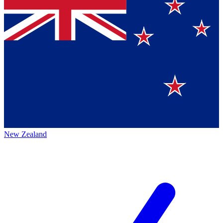
New Zealand