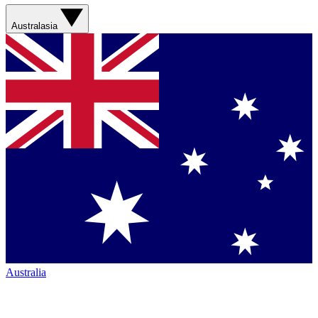
Australasia
Australia