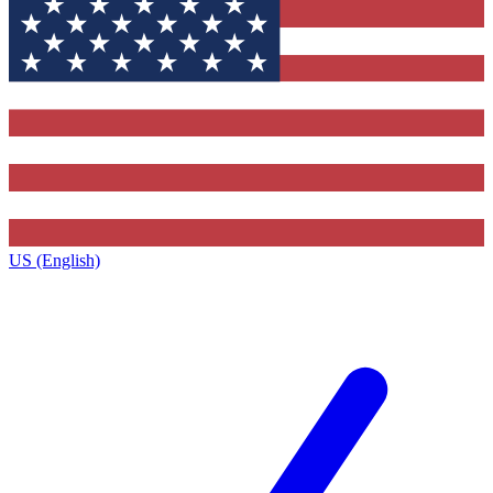
US (English)