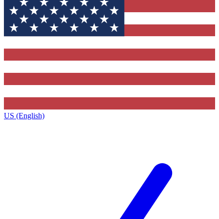
US (English)