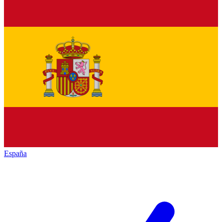
España