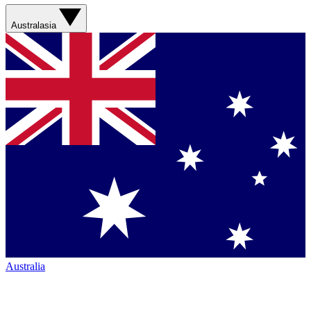
Australasia
Australia