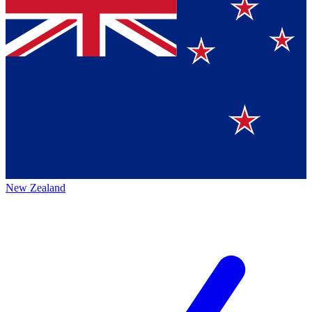
New Zealand