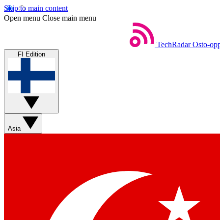
Skip to main content
Open menu
Close main menu
TechRadar
Osto-opp
FI Edition
Asia