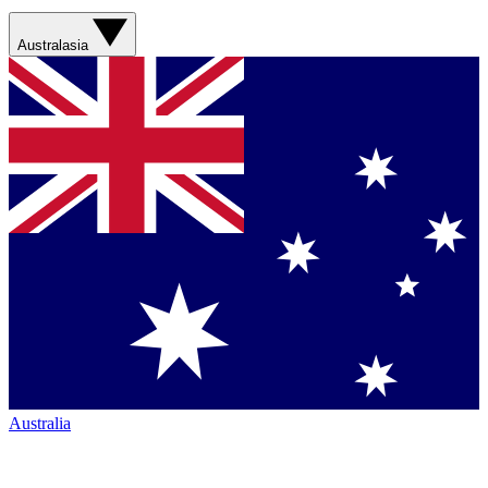
Australasia
Australia