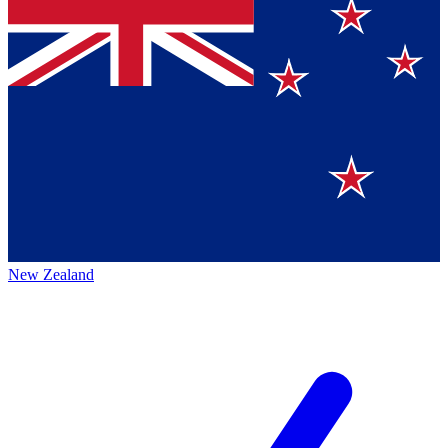
New Zealand