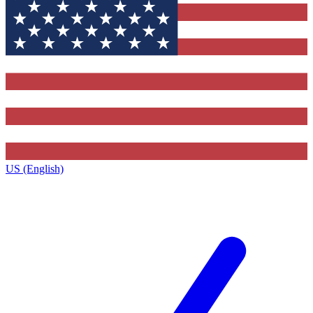
US (English)