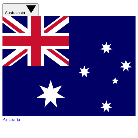
Australasia
Australia