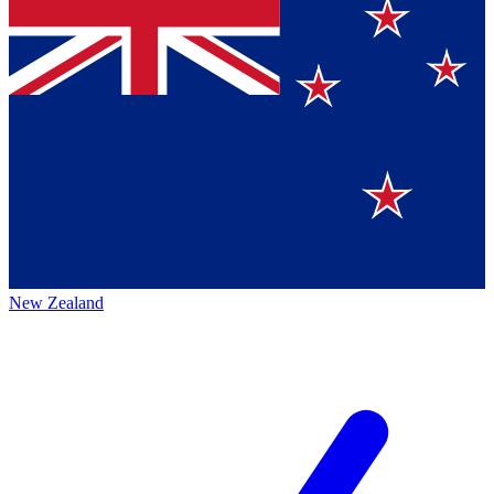
New Zealand