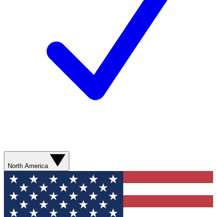
North America