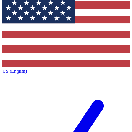
US (English)