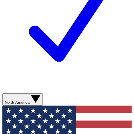
North America