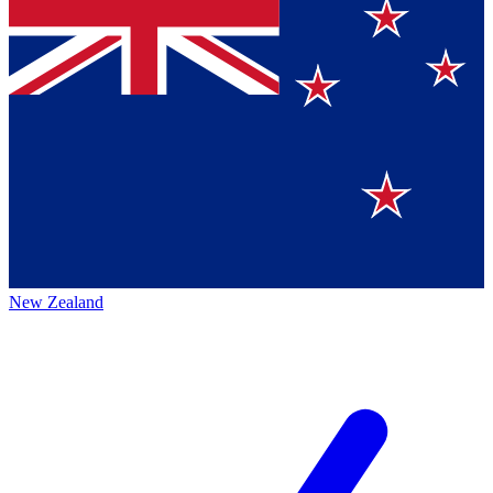
New Zealand