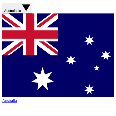
Australasia
Australia