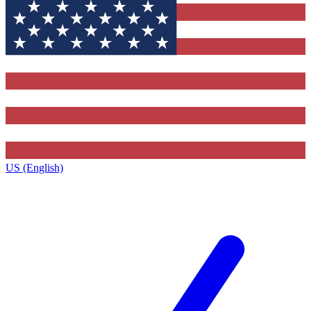
US (English)