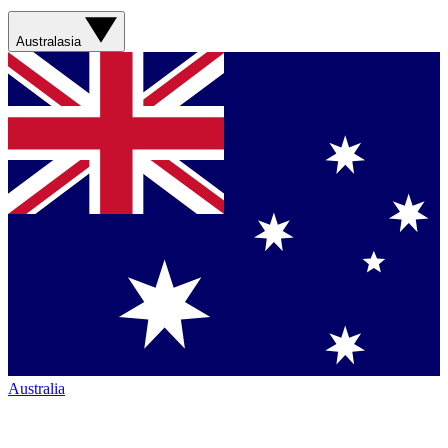
Australasia
Australia