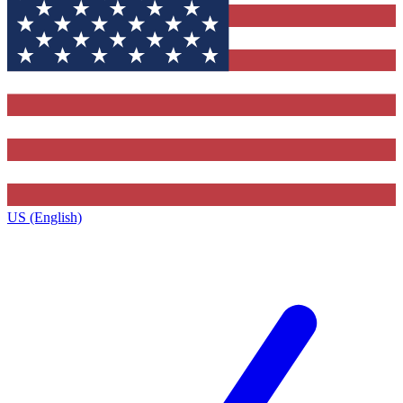
US (English)