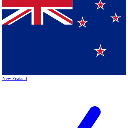
New Zealand