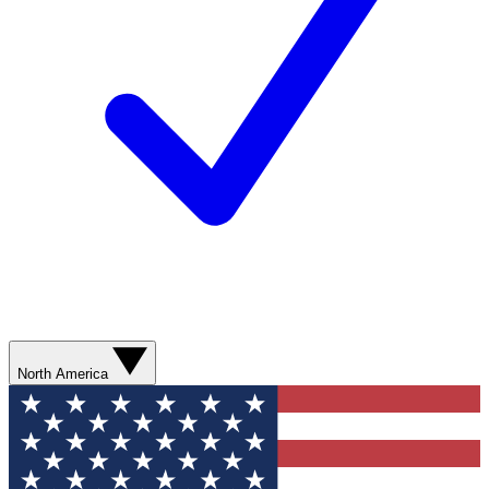
North America