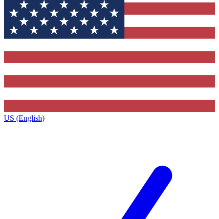
US (English)