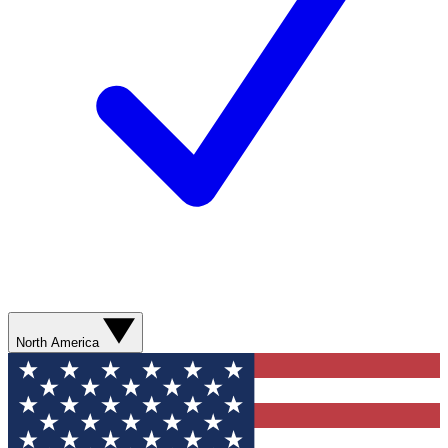
North America