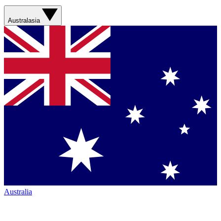
Australasia
Australia