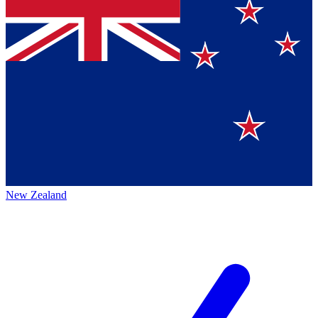
New Zealand