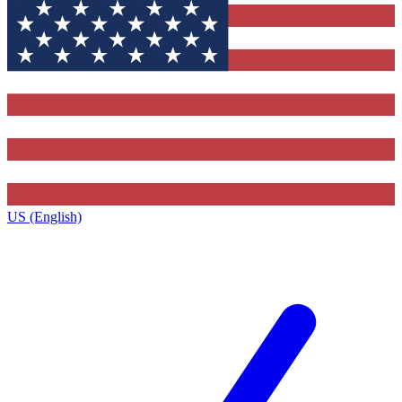
US (English)