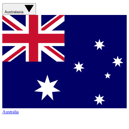
Australasia
Australia