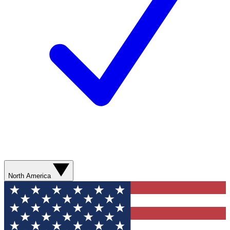
North America