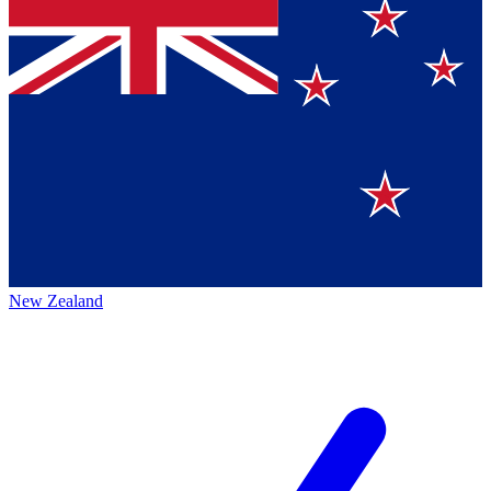
New Zealand