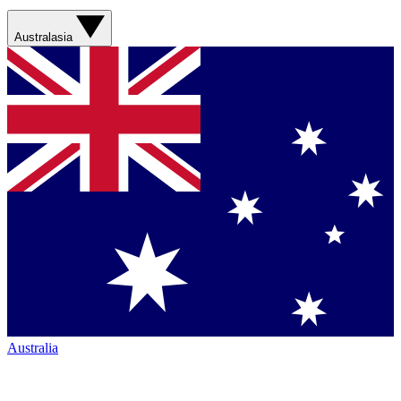
Australasia
Australia