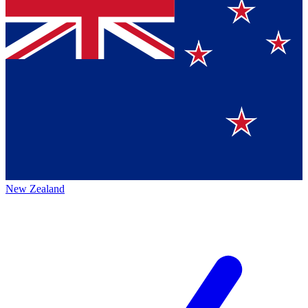
New Zealand