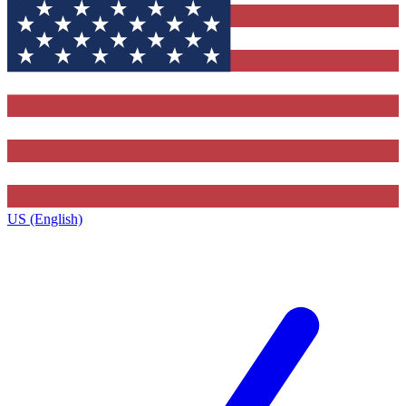
US (English)