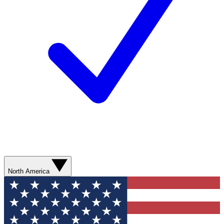
North America