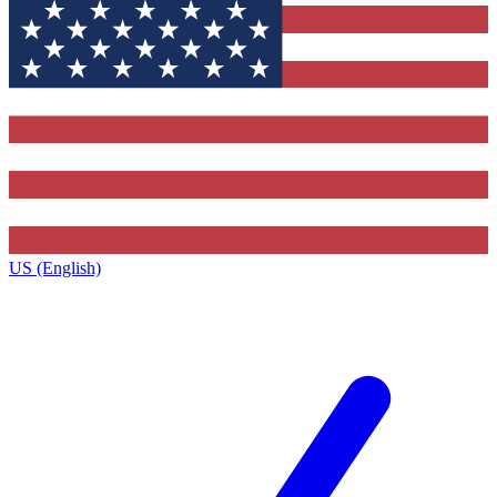
US (English)