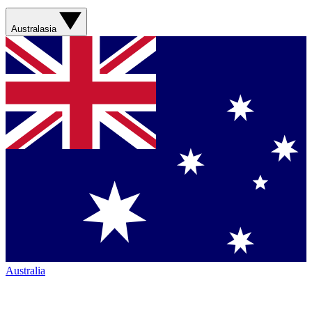
Australasia
Australia