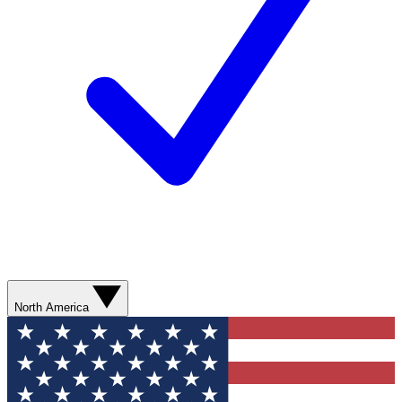
North America