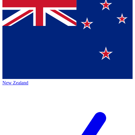
New Zealand