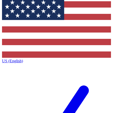
US (English)