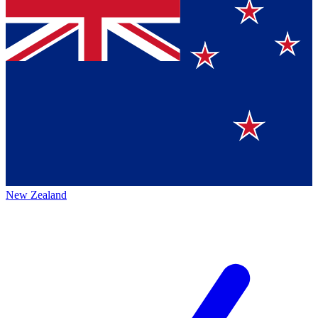
New Zealand