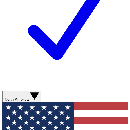
North America