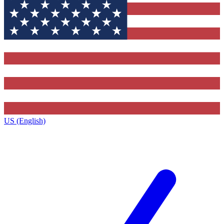
US (English)