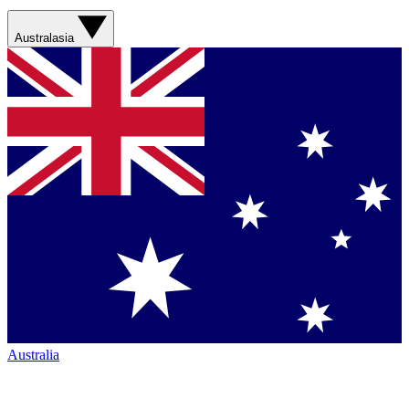
Australasia
Australia