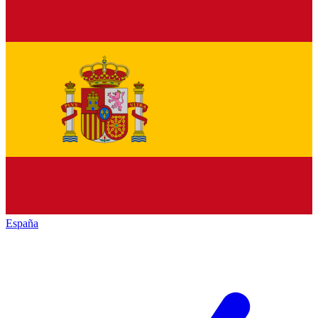
España