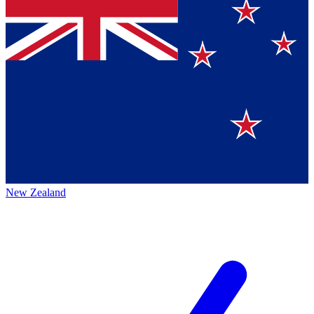
New Zealand