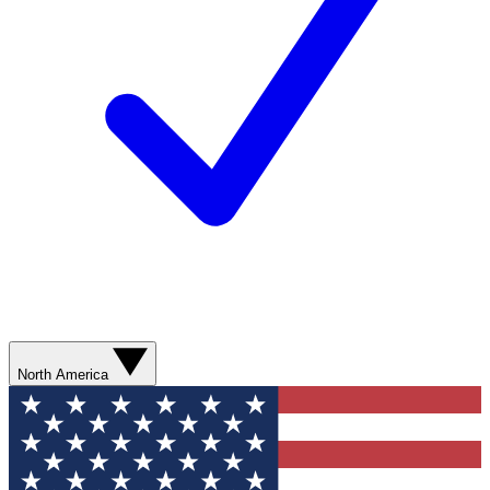
North America