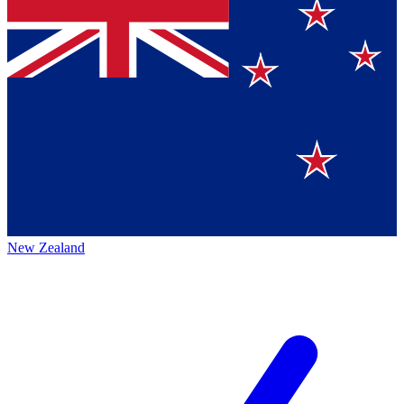
New Zealand