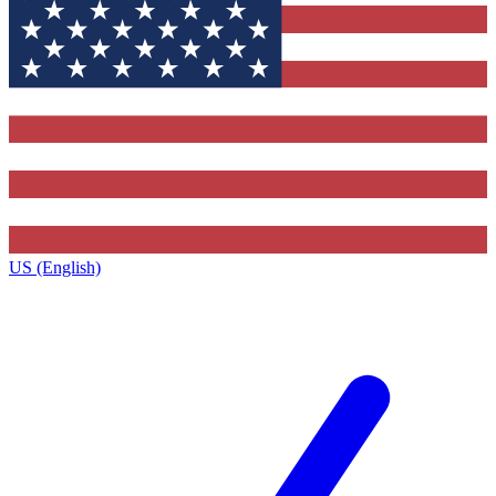
US (English)