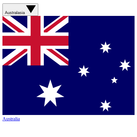
Australasia
Australia