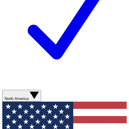
North America