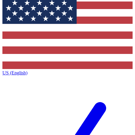
US (English)