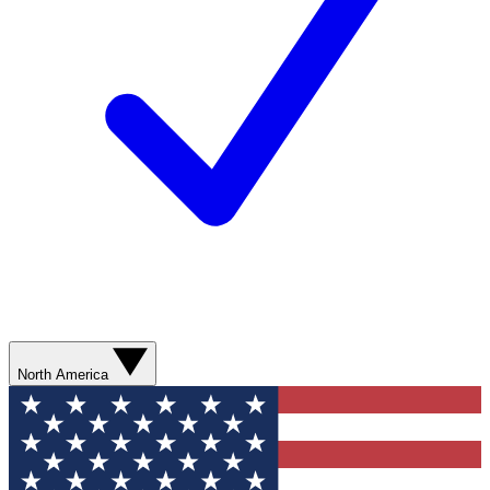
North America