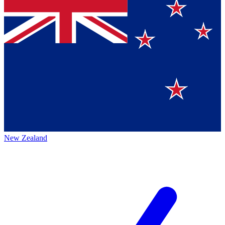
New Zealand