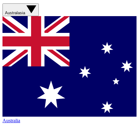
Australasia
Australia