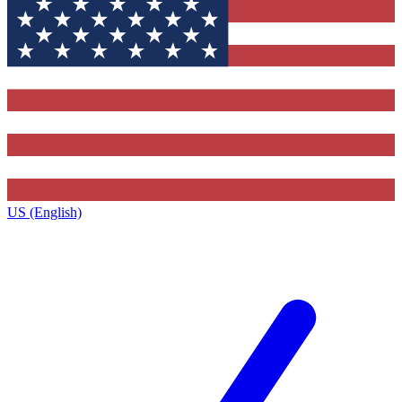
US (English)