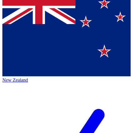
New Zealand