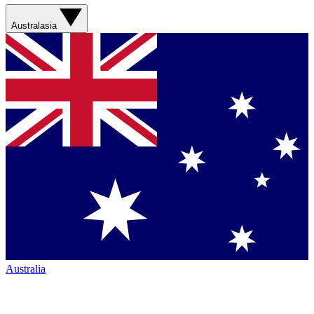
Australasia
Australia