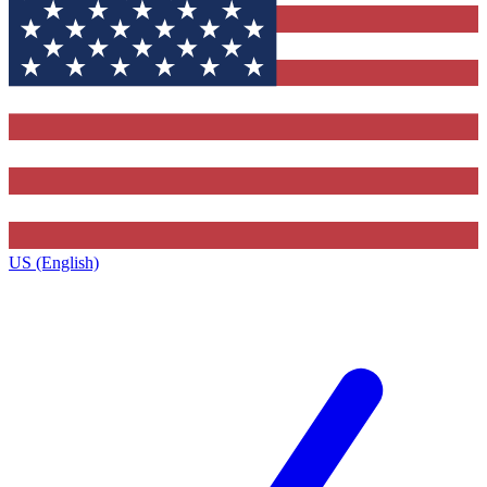
US (English)