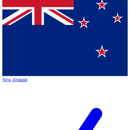
New Zealand