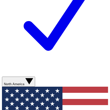
North America