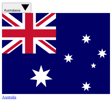
Australasia
Australia