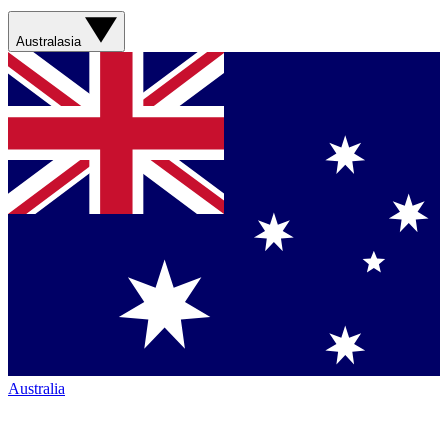
Australasia
Australia