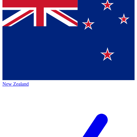
New Zealand