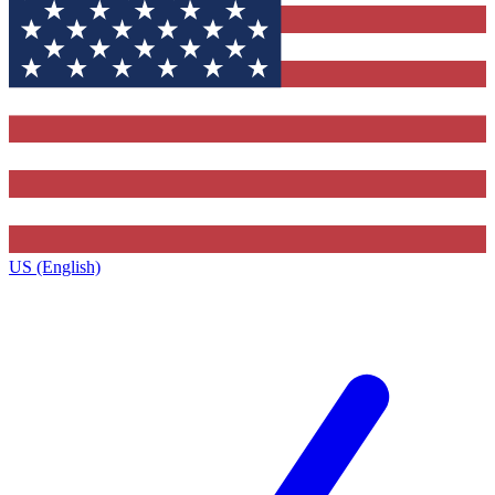
US (English)