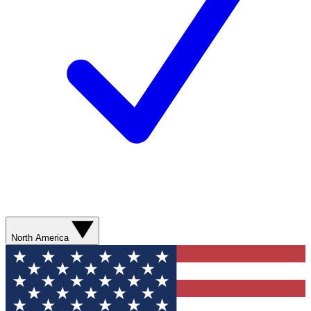
North America