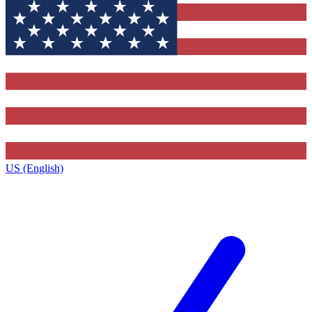
US (English)