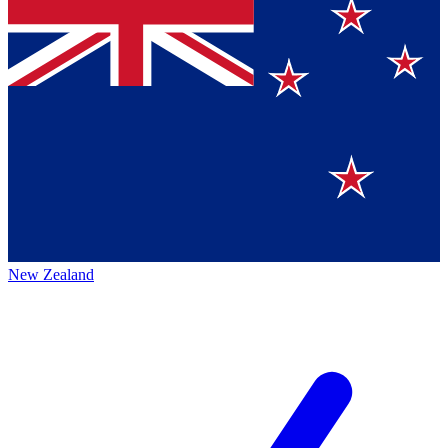
New Zealand