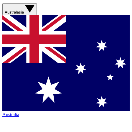
Australasia
Australia