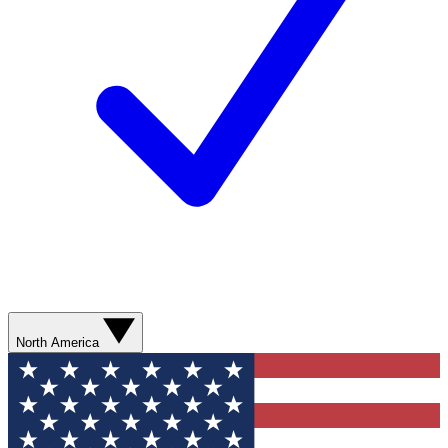
North America