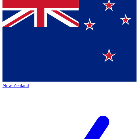
New Zealand