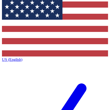
US (English)