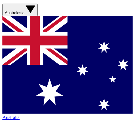
Australasia
Australia