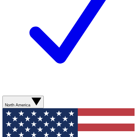
North America