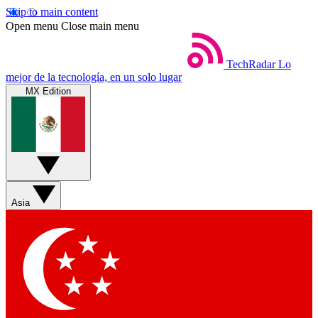
Skip to main content
Open menu
Close main menu
TechRadar
Lo
mejor de la tecnología, en un solo lugar
MX Edition
Asia